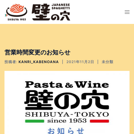
コ
ン
テ
ン
ツ
へ
営業時間変更のお知らせ
ス
キ
投稿者:
KANRI_KABENOANA
2021年11月2日
未分類
ッ
プ