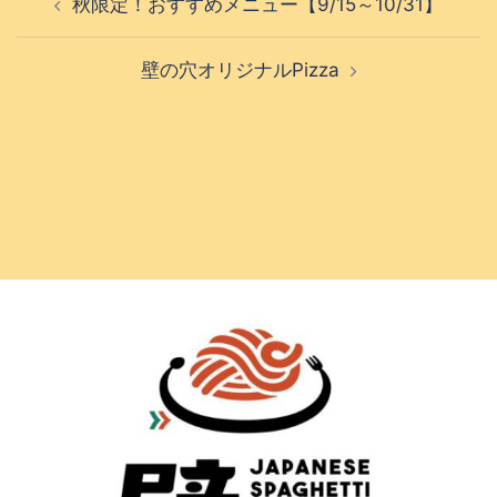
秋限定！おすすめメニュー【9/15～10/31】
稿
ナ
壁の穴オリジナルPizza
ビ
ゲ
ー
シ
ョ
ン