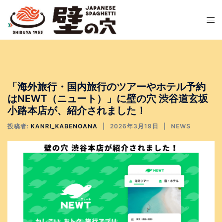
コ
ン
テ
ン
ツ
へ
「海外旅行・国内旅行のツアーやホテル予約
ス
はNEWT（ニュート）」に壁の穴 渋谷道玄坂
キ
小路本店が、紹介されました！
ッ
投稿者:
KANRI_KABENOANA
2026年3月19日
NEWS
プ